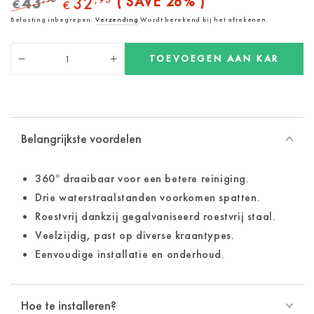
43
32
( SAVE 26% )
€
€
Normale
Verkoopprijs
Belasting inbegrepen.
Verzending
Wordt berekend bij het afrekenen.
prijs
Hoeveelheid
TOEVOEGEN AAN KAR
Verminder
Verhoog
hoeveelheid
de
voor
hoeveelheid
360°
voor
Keukenkraan
360°
Belangrijkste voordelen
Keukenkraan
360° draaibaar voor een betere reiniging.
Drie waterstraalstanden voorkomen spatten.
Roestvrij dankzij gegalvaniseerd roestvrij staal.
Veelzijdig, past op diverse kraantypes.
Eenvoudige installatie en onderhoud.
Hoe te installeren?