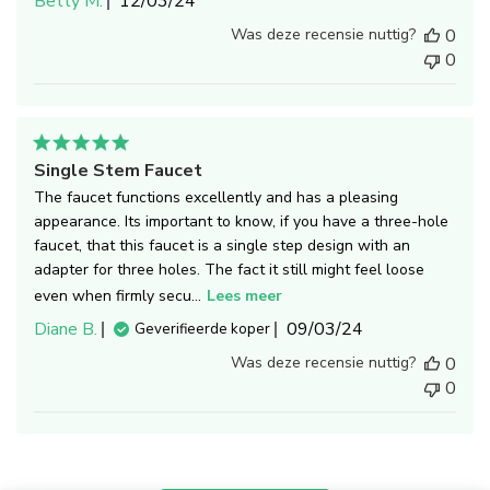
Publicatiedatum
Betty M.
12/03/24
Was deze recensie nuttig?
0
0
Single Stem Faucet
The faucet functions excellently and has a pleasing
appearance. Its important to know, if you have a three-hole
faucet, that this faucet is a single step design with an
adapter for three holes. The fact it still might feel loose
even when firmly secu...
Lees meer
Publicatiedatum
Diane B.
09/03/24
Geverifieerde koper
Was deze recensie nuttig?
0
0