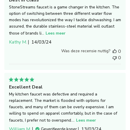
Best in Class
StoneStreams faucet is a game changer in the kitchen. The
option of switching between three different water flow
modes has revolutionized the way I tackle dishwashing. I am
assured, the durable stainless-steel material will outlast
those of brands li...
Lees meer
Publicatiedatum
Kathy M.
14/03/24
Was deze recensie nuttig?
0
0
Excellent Deal
My kitchen faucet was defective and required a
replacement. The market is flooded with options for
faucets, and many of them can be overly expensive. I am
willing to spend on apparel comfortably, but in the case of
faucets, I prefer not to overspend....
Lees meer
Publicatiedatum
William M.
13/03/24
Geverifieerde koper